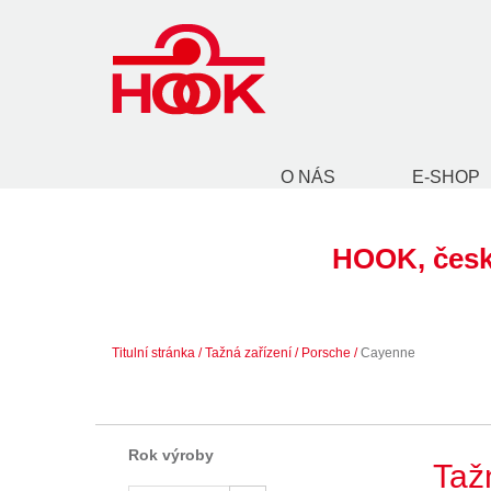
O NÁS
E-SHOP
HOOK, česk
Titulní stránka
/
Tažná zařízení
/
Porsche
/
Cayenne
Rok výroby
Taž