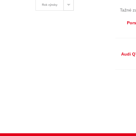
TOGGLE DROPDOWN
Rok výroby
Tažné z
Pors
Audi Q